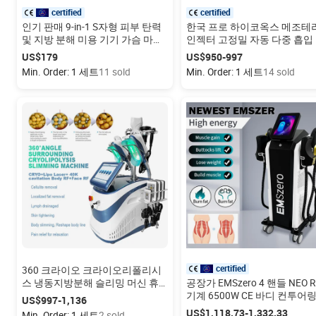
certified
certified
인기 판매 9-in-1 S자형 피부 탄력
한국 프로 하이코옥스 메조테
및 지방 분해 미용 기기 가슴 마사
인젝터 고정밀 자동 다중 흡입
지 바디 컨투어링 기기
이크로니들 더마 인젝션 뷰티 
US$179
US$950-997
신 살롱용
Min. Order: 1 세트
11 sold
Min. Order: 1 세트
14 sold
certified
360 크라이오 크라이오리폴리시
스 냉동지방분해 슬리밍 머신 휴
공장가 EMSzero 4 핸들 NEO R
대용 지방분해기 쿨테크 셀룰라이
기계 6500W CE 바디 컨투어링
US$997-1,136
트 감소 기계
반저 쿠션 옵션 근육 조형
US$1,118.73-1,332.33
Min. Order: 1 세트
2 sold