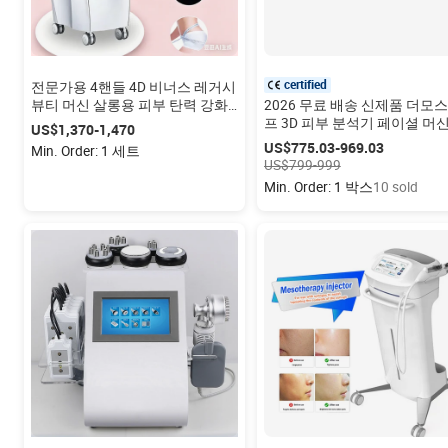
certified
전문가용 4핸들 4D 비너스 레거시
뷰티 머신 살롱용 피부 탄력 강화
2026 무료 배송 신제품 더모
셀룰라이트 제거 바디 슬리밍 기
프 3D 피부 분석기 페이셜 머신
US$1,370-1,470
기
부 스캐너 얼굴 피부 분석기 
US$775.03-969.03
Min. Order: 1 세트
Max
US$799-999
Min. Order: 1 박스
10 sold