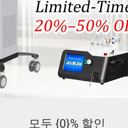
모두 {0}% 할인